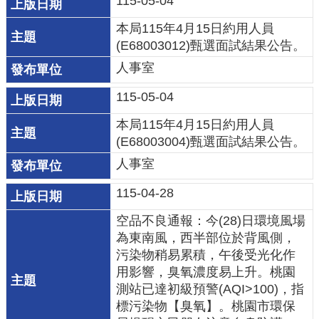
宣
115-05-04
告
本局115年4⽉15日約用人員
(E68003012)甄選⾯試結果公告。
聯
人事室
絡
我
115-05-04
們
本局115年4⽉15日約用人員
(E68003004)甄選⾯試結果公告。
人事室
115-04-28
空品不良通報：今(28)日環境風場
為東南風，西半部位於背風側，
污染物稍易累積，午後受光化作
用影響，臭氧濃度易上升。桃園
測站已達初級預警(AQI>100)，指
標污染物【臭氧】。桃園市環保