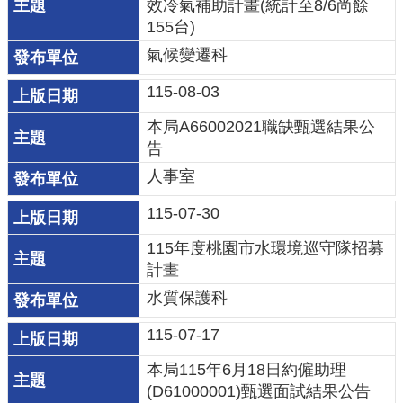
效冷氣補助計畫(統計至8/6尚餘
155台)
環
氣候變遷科
境
品
115-08-03
質
本局A66002021職缺甄選結果公
便
告
民
人事室
服
115-07-30
務
115年度桃園市水環境巡守隊招募
資
計畫
訊
水質保護科
公
開
115-07-17
所
本局115年6⽉18⽇約僱助理
屬
(D61000001)甄選⾯試結果公告