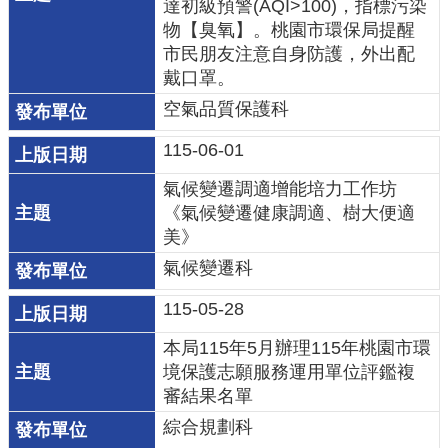
達初級預警(AQI>100)，指標污染
府
物【臭氧】。桃園市環保局提醒
市民朋友注意自身防護，外出配
R
戴口罩。
S
空氣品質保護科
S
115-06-01
E
n
氣候變遷調適增能培力工作坊
《氣候變遷健康調適、樹大便適
g
美》
l
i
氣候變遷科
s
115-05-28
h
本局115年5月辦理115年桃園市環
隱
境保護志願服務運用單位評鑑複
私
審結果名單
權
綜合規劃科
政