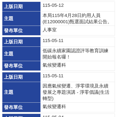
115-05-12
策
本局115年4⽉28日約用人員
網
(E12000001)甄選⾯試結果公告。
站
人事室
安
全
115-05-11
政
低碳永續家園認證評等教育訓練
策
開始報名囉！
政
氣候變遷科
府
115-05-11
網
站
因應氣候變遷、淨零環境及永續
資
發展之專題演講 - 淨零倡議(生活
料
轉型)
開
氣候變遷科
放