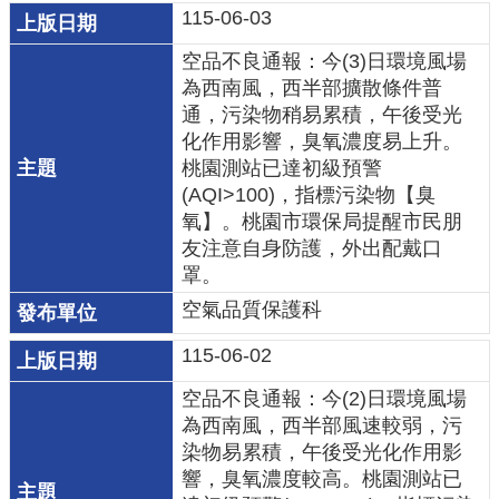
115-06-03
民
眾
空品不良通報：今(3)日環境風場
陳
為西南風，西半部擴散條件普
情
通，污染物稍易累積，午後受光
化作用影響，臭氧濃度易上升。
桃園測站已達初級預警
回
(AQI>100)，指標污染物【臭
首
氧】。桃園市環保局提醒市民朋
頁
友注意自身防護，外出配戴口
罩。
網
站
空氣品質保護科
導
115-06-02
覽
空品不良通報：今(2)日環境風場
桃
為西南風，西半部風速較弱，污
園
染物易累積，午後受光化作用影
市
響，臭氧濃度較高。桃園測站已
政