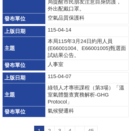
局提醒市民朋友注意自身防護，
外出配戴口罩。
空氣品質保護科
115-04-14
本局115年3⽉24日約用人員
(E66001004、E66001005)甄選⾯
試結果公告。
人事室
115-04-07
綠領人才專班課程（第3場）「溫
室氣體盤查實務解析-GHG
Protocol」
氣候變遷科
1
2
3
4
...
45