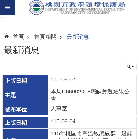
:::
進
階
:::
首頁
首頁相關
最新消息
搜
尋
最新消息
關
115-08-07
於
本局D66002008職缺甄選結果公
我
告
們
人事室
環
115-08-04
保
主
115年桃園市高溫敏感族群一級能
題