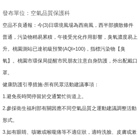
環
發布單位：空氣品質保護科
境
空品不良通報：今(3)日環境風場為西南風，西半部擴散條件
品
質
普通，污染物稍易累積，午後受光化作用影響，臭氧濃度易上
升。桃園測站已達初級預警(AQI>100)，指標污染物【臭
便
民
氧】。桃園市環保局提醒市民朋友注意自身防護，外出配戴口
服
罩。
務
健康防護引導措施-所有民眾活動建議事項：
資
訊
1.避免長時間停留於交通繁忙街道上。
公
2.參採衛生福利部有關因應不同空氣品質之運動建議調整活動
開
形式。
所
3.如有眼睛、咳嗽或喉嚨痛等不適症狀，適時洗臉、皮膚或漱
屬