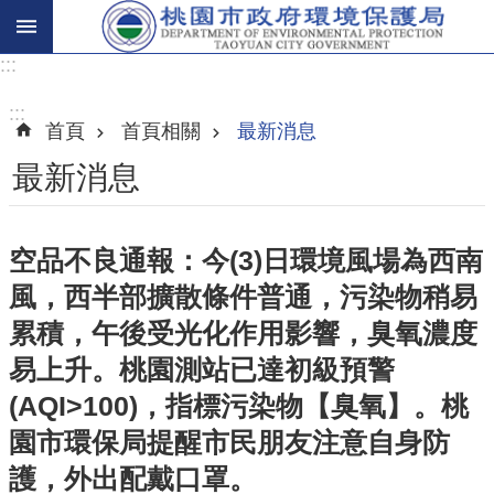
:::
進
階
:::
首頁
首頁相關
最新消息
搜
尋
最新消息
空品不良通報：今(3)日環境風場為西南
關
風，西半部擴散條件普通，污染物稍易
於
我
累積，午後受光化作用影響，臭氧濃度
們
易上升。桃園測站已達初級預警
(AQI>100)，指標污染物【臭氧】。桃
環
保
園市環保局提醒市民朋友注意自身防
主
護，外出配戴口罩。
題