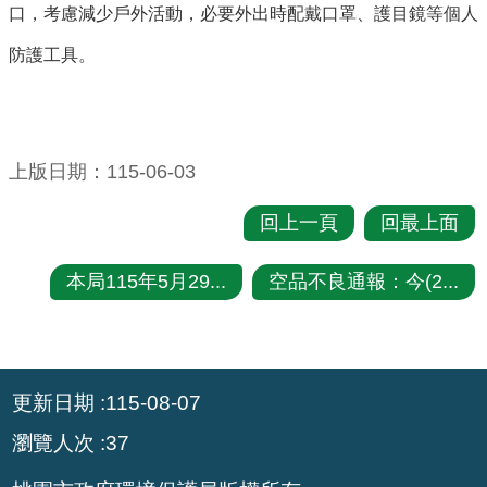
機
口，考慮減少戶外活動，必要外出時配戴口罩、護目鏡等個人
關
防護工具。
電
動
機
上版日期：115-06-03
車
回上一頁
回最上面
巨
大
廢
本局115年5⽉29...
空品不良通報：今(2...
家
俱
:::
垃
更新日期
115-08-07
圾
清
瀏覽人次
37
運