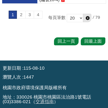
策
1
2
3
4
網
/
79
每頁筆數
站
安
全
回上一頁
回最上面
政
策
政
:::
府
更新日期
115-08-10
網
瀏覽人次
1447
站
資
桃園市政府環境保護局版權所有
料
開
地址：330026 桃園市桃園區法治路1號電話
(03)3386-021（
交通指南
）
放