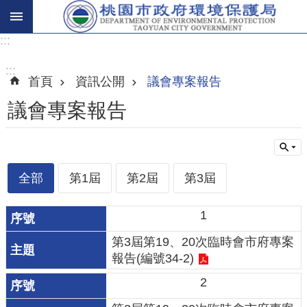
:::
進
階
:::
首頁
資訊公開
議會專案報告
搜
尋
議會專案報告
關
全部
第1屆
第2屆
第3屆
於
我
1
們
第3屆第19、20次臨時會市府專案
環
報告(編號34-2)
保
2
主
題