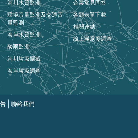
河川水質監測
企業常見問答
環境音量監測及交通音
各類表單下載
量監測
相關連結
海岸水質監測
線上滿意度調查
酸雨監測
河川垃圾攔截
海岸垃圾調查
告
聯絡我們