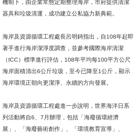
機制下，由企業常態定期整理海岸，市府提供清潔
民
器具和垃圾清運，成功建立公私協力新典範。
眾
陳
情
海岸及資源循環工程處長呂明錡指出，自108年起即
回
著手進行海岸潔淨度調查，並參考國際海岸清潔
首
（ICC）標準進行評估，108年平均每100平方公尺
頁
海岸面積清出6公斤垃圾，至今已降至1公斤，顯示
網
海岸環境正朝向更潔淨、永續的方向發展。
站
導
覽
海岸及資源循環工程處進一步說明，世界海洋日系
桃
列活動將自6、7月辦理，包括「海廢循環經濟
園
市
展」、「海廢藝術創作」、「環境教育宣導」、
政