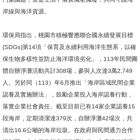
機
關
岸線與海洋資源。
電
動
環保局指出，桃園市積極響應聯合國永續發展目標
機
(SDGs)第14項「保育及永續利用海洋生態系，以確
車
保生物多樣性並防止海洋環境劣化」，113年民間團
巨
體自辦淨灘活動共計308場，參與人次達3萬2,749
大
廢
人。另於同（113）年6月推出「海岸區域民間企業
家
認養及實施辦法」，鼓勵企業投入海岸認養行動，
俱
落實企業社會責任。截至目前已有14家企業認養15
垃
段海岸，定期清潔達379次，自辦淨灘42場次，共
圾
清
清出16.6公噸的海岸垃圾。在政府與民間通力合作
運