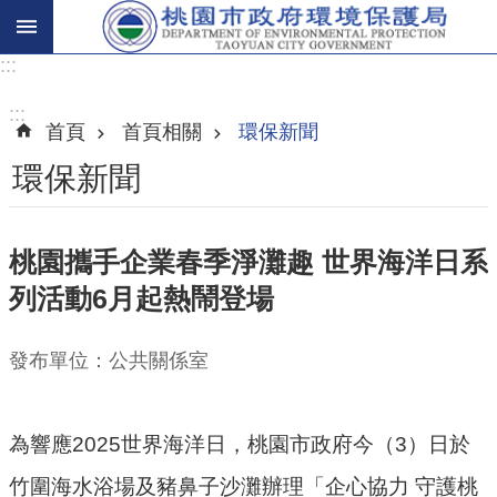
:::
進
階
:::
首頁
首頁相關
環保新聞
搜
尋
環保新聞
桃園攜手企業春季淨灘趣 世界海洋日系
關
列活動6月起熱鬧登場
於
我
們
發布單位：公共關係室
環
保
為響應2025世界海洋日，桃園市政府今（3）日於
主
竹圍海水浴場及豬鼻子沙灘辦理「企心協力 守護桃
題