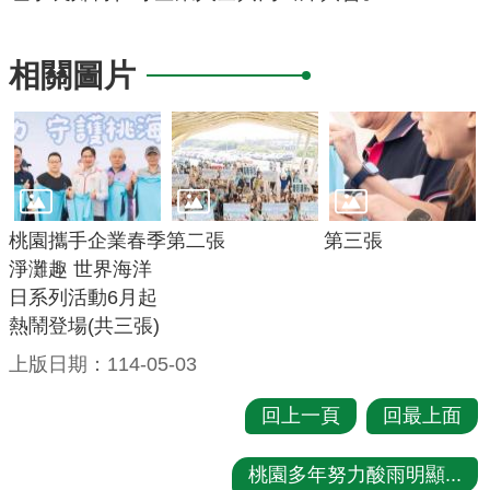
宣
告
相關圖片
聯
絡
我
們
桃園攜手企業春季
第二張
第三張
淨灘趣 世界海洋
日系列活動6月起
熱鬧登場(共三張)
上版日期：114-05-03
回上一頁
回最上面
桃園多年努力酸雨明顯...