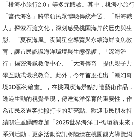
「桃海小旅行2.0」等多元體驗。其中，桃海小旅行
府
「當代海客」將帶領民眾體驗傳統牽罟、「耕海職
R
人」探索石滬文化，深刻感受桃園海岸的歷史與生
S
S
態、「夏夜海風」夜間星空導覽與永續海鮮食魚教
E
育，讓市民認識海洋環境與生態保護，「深海潛
n
行」揭密海龜救傷中心、「大海傳奇」提供親子共
g
學互動式環境教育。此外，今年首度推出「潮幻奇
l
i
境3D藝術繪畫」，在桃園濱海景點打造藝術作品，
s
透過生動的視覺呈現，傳達海洋保育的重要性，作
h
為市民及遊客拍照打卡的新亮點。歡迎市民朋友持
隱
續關注並踴躍參加「2025世界海洋日•循環新未來」
私
權
系列活動，更多活動資訊將陸續在桃園觀光導覽網
政