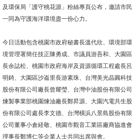
及環保局「護守桃花源」粉絲專頁公布，邀請市民
策
一同為守護海洋環境盡一份心力。
網
站
安
今日活動包含桃園市政府秘書長溫代欣、環境部環
全
政
境管理署簡任技正陳勇成、市議員游吾和、大園區
策
長余誌松、桃園市政府海岸及資源循環工程處長呂
政
明錡、大園區沙崙里長游素珠、台灣美光晶圓科技
府
股份有限公司廠長曾耀瑩、台灣中油股份有限公司
網
站
煉製事業部桃園煉油廠長鄭昇源、大園汽電共生股
資
份有限公司處長李文德、台灣橫浜八景島股份有限
料
開
公司董事小倉経敬、桃園市觀音工業區廠商協進會
放
理事長鄭博仁等企業人士共同出席與會。