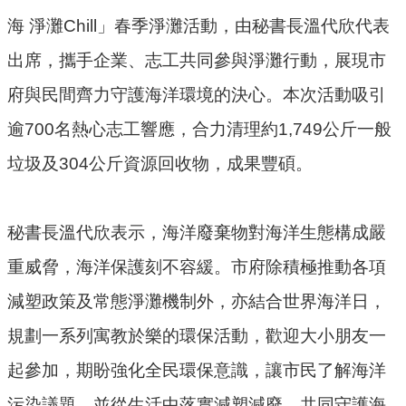
海 淨灘Chill」春季淨灘活動，由秘書長溫代欣代表
環
出席，攜手企業、志工共同參與淨灘行動，展現市
境
品
府與民間齊力守護海洋環境的決心。本次活動吸引
質
逾700名熱心志工響應，合力清理約1,749公斤一般
便
垃圾及304公斤資源回收物，成果豐碩。
民
服
務
秘書長溫代欣表示，海洋廢棄物對海洋生態構成嚴
資
重威脅，海洋保護刻不容緩。市府除積極推動各項
訊
減塑政策及常態淨灘機制外，亦結合世界海洋日，
公
開
規劃一系列寓教於樂的環保活動，歡迎大小朋友一
所
起參加，期盼強化全民環保意識，讓市民了解海洋
屬
污染議題，並從生活中落實減塑減廢，共同守護海