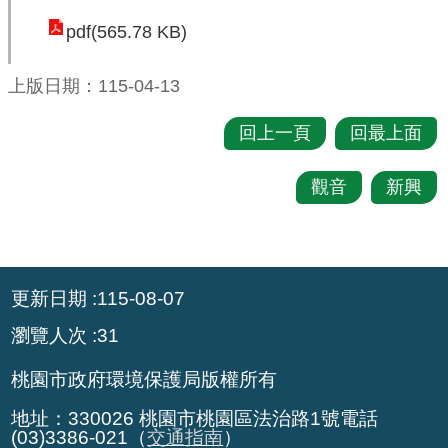
pdf(565.78 KB)
環
境
上版日期：115-04-13
品
質
回上一頁
回最上面
便
觀音
新興
民
服
務
:::
資
更新日期
115-08-07
訊
瀏覽人次
31
公
開
桃園市政府環境保護局版權所有
所
地址：330026 桃園市桃園區法治路1號電話
屬
(03)3386-021（
交通指南
）