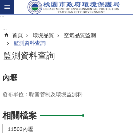
:::
進
階
:::
首頁
環境品質
空氣品質監測
搜
監測資料查詢
尋
監測資料查詢
關
內壢
於
我
發布單位：噪音管制及環境監測科
們
環
相關檔案
保
主
11503內壢
題