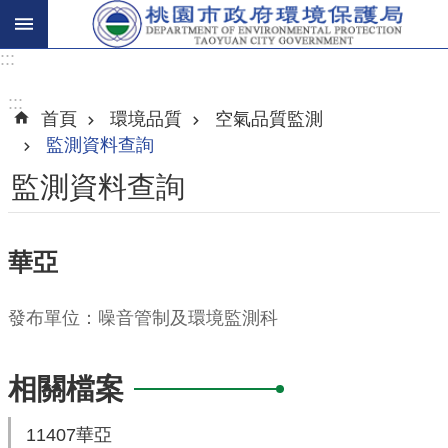
:::
進
階
:::
首頁
環境品質
空氣品質監測
搜
監測資料查詢
尋
監測資料查詢
關
華亞
於
我
發布單位：噪音管制及環境監測科
們
環
相關檔案
保
主
11407華亞
題