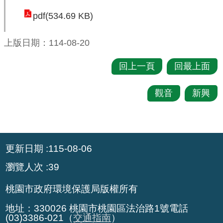
pdf(534.69 KB)
環
境
上版日期：114-08-20
品
質
回上一頁
回最上面
便
觀音
新興
民
服
務
:::
資
更新日期
115-08-06
訊
瀏覽人次
39
公
開
桃園市政府環境保護局版權所有
所
地址：330026 桃園市桃園區法治路1號電話
屬
(03)3386-021（
交通指南
）