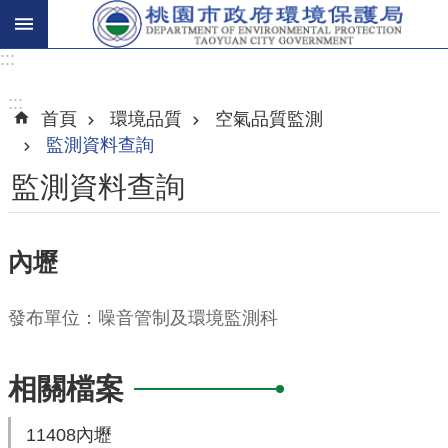
:::
進
階
:::
首頁
環境品質
空氣品質監測
搜
監測資料查詢
尋
監測資料查詢
關
內壢
於
我
發布單位：噪音管制及環境監測科
們
環
相關檔案
保
主
11408內壢
題