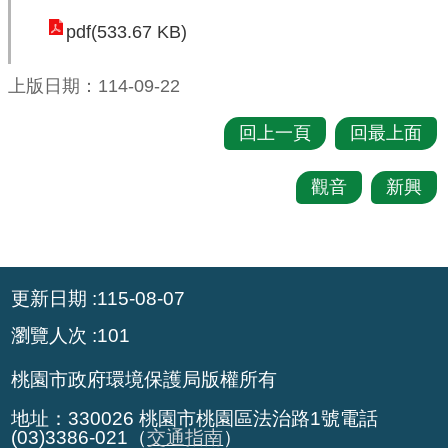
pdf(533.67 KB)
環
境
上版日期：114-09-22
品
質
回上一頁
回最上面
便
觀音
新興
民
服
務
:::
資
更新日期
115-08-07
訊
瀏覽人次
101
公
開
桃園市政府環境保護局版權所有
所
地址：330026 桃園市桃園區法治路1號電話
屬
(03)3386-021（
交通指南
）