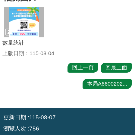
環
境
品
質
數量統計
便
上版日期：115-08-04
民
服
回上一頁
回最上面
務
本局A6600202...
資
訊
公
開
:::
更新日期
115-08-07
所
瀏覽人次
756
屬