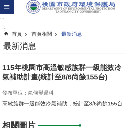
:::
進
階
:::
首頁
首頁相關
最新消息
搜
尋
最新消息
115年桃園市高溫敏感族群一級能效冷
關
氣補助計畫(統計至8/6尚餘155台)
於
我
們
發布單位：氣候變遷科
高敏族群一級能效冷氣補助，統計至8/6尚餘155台
環
保
主
相關圖片
題