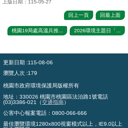
上版日期：115-05-27
策
回上一頁
回最上面
網
站
桃園19局處高溫兵推...
2026環境主題日「...
安
全
政
:::
策
更新日期
115-08-06
政
瀏覽人次
179
府
網
桃園市政府環境保護局版權所有
站
地址：330026 桃園市桃園區法治路1號電話
資
(03)3386-021（
交通指南
）
料
公害中心報案電話：0800-066-666
開
放
最佳瀏覽環境1280x800視窗模式以上，IE9.0以上