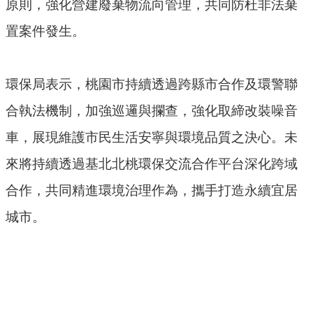
原則，強化營建廢棄物流向管理，共同防杜非法棄
民
置案件發生。
眾
陳
情
環保局表示，桃園市持續透過跨縣市合作及環警聯
回
合執法機制，加強巡邏與攔查，強化取締改裝噪音
首
車，展現維護市民生活安寧與環境品質之決心。未
頁
來將持續透過基北北桃環保交流合作平台深化跨域
網
合作，共同精進環境治理作為，攜手打造永續宜居
站
導
城市。
覽
桃
園
市
政