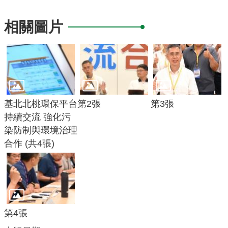
府
相關圖片
R
S
S
E
n
基北北桃環保平台
第2張
第3張
g
持續交流 強化污
l
染防制與環境治理
i
合作 (共4張)
s
h
隱
私
第4張
權
政