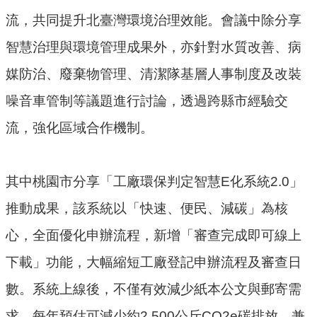
流，共同提升北臺灣環境治理效能。會議中除分享
環
智慧治理與環境管理成果外，亦針對水質改善、病
境
品
媒防治、廢棄物管理、清潔隊基層人事制度及改裝
質
噪音車管制等議題進行討論，透過跨縣市經驗交
便
流，強化區域合作機制。
民
服
務
其中桃園市分享「工廠環保判定智慧E化系統2.0」
資
推動成果，該系統以「快速、便民、減碳」為核
訊
心，全面優化申辦流程，新增「審查完成即可線上
公
開
下載」功能，大幅縮短工廠登記申辦流程及審查日
所
數。系統上線後，不僅有效減少紙本公文與郵寄需
屬
求，每年預估可減少約2,500公斤CO2e碳排放，兼