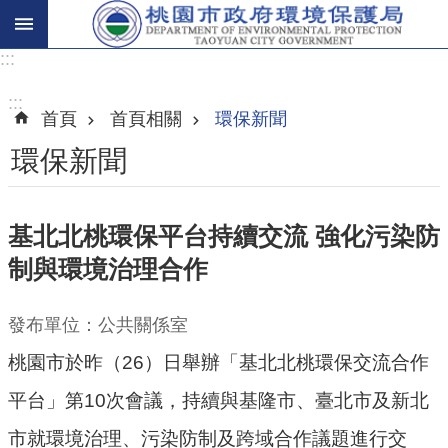
:::
進
階
:::
首頁
首頁相關
環保新聞
搜
尋
環保新聞
基北北桃環保平台持續交流 強化污染防
關
制與環境治理合作
於
我
們
發布單位：公共關係室
桃園市於昨（26）日舉辦「基北北桃環保交流合作
環
保
平台」第10次會議，持續與基隆市、臺北市及新北
主
市就環境治理、污染防制及跨域合作議題進行交
題