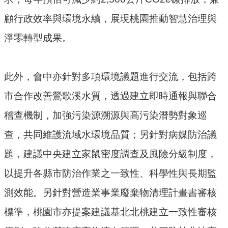
機
關
顧行政效率與環境永續，展現桃園推動智慧治理與
淨零轉型成果。
電
動
機
此外，會中亦針對多項環境議題進行交流，包括跨
車
市合作改善鶯歌溪水質，透過建立即時通報與聯合
巨
稽查機制，加強污染源溯源與高污染潛勢對象巡
大
廢
查，共同維護流域水環境品質；另針對病媒防治議
家
題，建議中央建立家鼠密度調查及風險分級制度，
俱
以提升各縣市防治作業之一致性、科學性與長期監
垃
測效能。另針對營造業事業廢棄物清理計畫書審核
圾
清
標準，桃園市亦提案建議基北北桃建立一致性審核
運