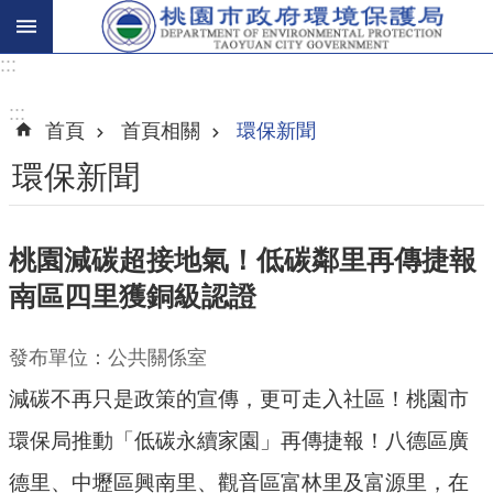
:::
進
階
:::
首頁
首頁相關
環保新聞
搜
尋
環保新聞
桃園減碳超接地氣！低碳鄰里再傳捷報
關
南區四里獲銅級認證
於
我
們
發布單位：公共關係室
減碳不再只是政策的宣傳，更可走入社區！桃園市
環
保
環保局推動「低碳永續家園」再傳捷報！八德區廣
主
德里、中壢區興南里、觀音區富林里及富源里，在
題