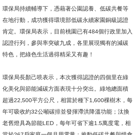
環保局持續輔導下，憑藉著公園認養、低碳共餐等
環
在地行動，成功獲得環境部低碳永續家園銅級認證
境
品
肯定。環保局表示，目前桃園已有484個行政里加入
質
認證行列，參與率突破九成，各里展現獨有的減碳
便
特色，把綠色生活過得精采又有趣！
民
服
務
環保局長顏己喨表示，本次獲得認證的四個里在綠
資
化美化與節能減碳方面表現十分突出。綠地總面積
訊
超過22,500平方公尺，相當於種下1,600棵樹木，每
公
開
年可吸收約32公噸碳排並發揮滯洪降溫功能；汰換
所
老舊燈具為節能LED，每年可省下逾1.5萬度電，相
屬
當於267戶家庭一個月用電量；推動低碳共餐與惜食