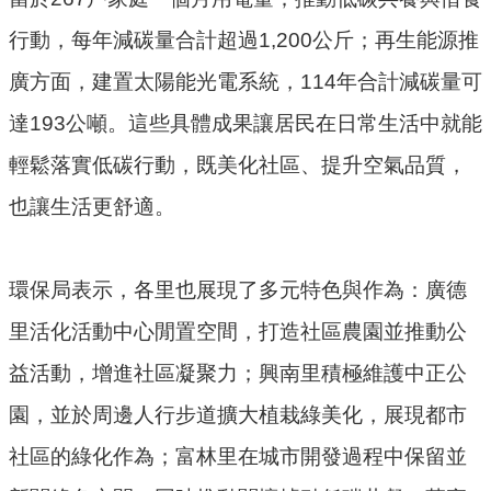
機
關
行動，每年減碳量合計超過1,200公斤；再生能源推
廣方面，建置太陽能光電系統，114年合計減碳量可
電
動
達193公噸。這些具體成果讓居民在日常生活中就能
機
輕鬆落實低碳行動，既美化社區、提升空氣品質，
車
也讓生活更舒適。
巨
大
廢
環保局表示，各里也展現了多元特色與作為：廣德
家
里活化活動中心閒置空間，打造社區農園並推動公
俱
益活動，增進社區凝聚力；興南里積極維護中正公
垃
園，並於周邊人行步道擴大植栽綠美化，展現都市
圾
清
社區的綠化作為；富林里在城市開發過程中保留並
運