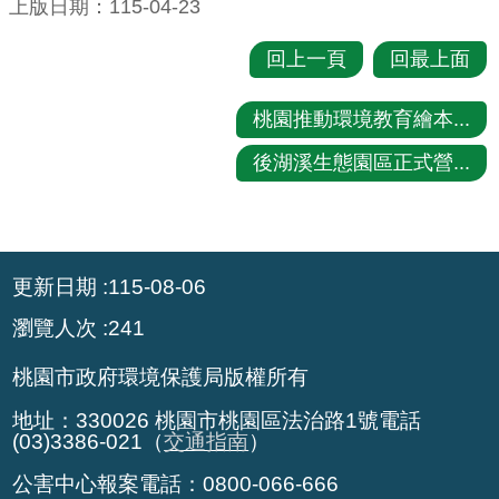
上版日期：115-04-23
策
回上一頁
回最上面
網
站
桃園推動環境教育繪本...
安
後湖溪生態園區正式營...
全
政
策
:::
政
更新日期
115-08-06
府
瀏覽人次
241
網
站
桃園市政府環境保護局版權所有
資
料
地址：330026 桃園市桃園區法治路1號電話
(03)3386-021（
交通指南
）
開
放
公害中心報案電話：0800-066-666