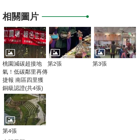
府
相關圖片
R
S
S
E
n
桃園減碳超接地
第2張
第3張
g
氣！低碳鄰里再傳
l
捷報 南區四里獲
i
銅級認證(共4張)
s
h
隱
私
第4張
權
政