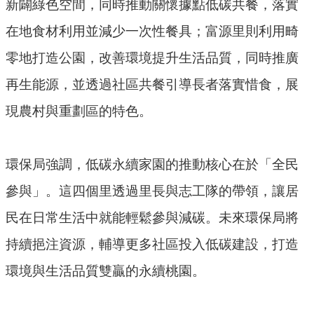
新闢綠色空間，同時推動關懷據點低碳共餐，落實
民
在地食材利用並減少一次性餐具；富源里則利用畸
眾
陳
零地打造公園，改善環境提升生活品質，同時推廣
情
再生能源，並透過社區共餐引導長者落實惜食，展
回
現農村與重劃區的特色。
首
頁
環保局強調，低碳永續家園的推動核心在於「全民
網
參與」。這四個里透過里長與志工隊的帶領，讓居
站
導
民在日常生活中就能輕鬆參與減碳。未來環保局將
覽
持續挹注資源，輔導更多社區投入低碳建設，打造
桃
環境與生活品質雙贏的永續桃園。
園
市
政