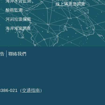
海岸水質監測
線上滿意度調查
酸雨監測
河川垃圾攔截
海岸垃圾調查
告
聯絡我們
86-021（
交通指南
）