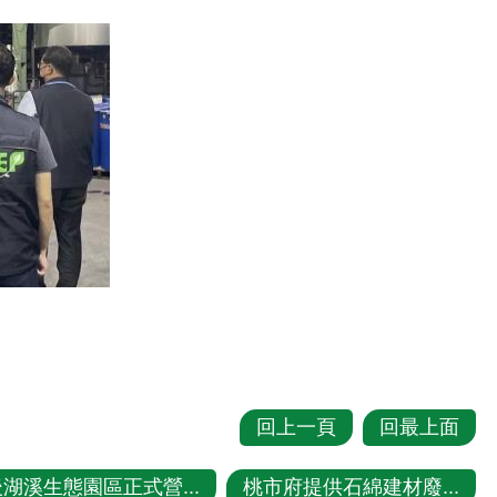
回上一頁
回最上面
湖溪生態園區正式營...
桃市府提供石綿建材廢...