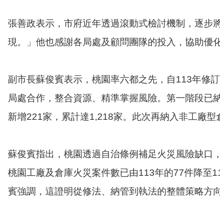
張善政表示，市府近年透過滾動式檢討機制，逐步
現。」他也感謝各局處及顧問團隊的投入，協助優
副市長蘇俊賓表示，桃園率六都之先，自113年修
局處合作，整合資源、精準掌握風險。第一階段已納
新增221家，累計達1,218家。此次再納入非工
蘇俊賓指出，桃園透過自治條例補足火災風險缺口
桃園工廠及倉庫火災案件數已由113年的77件降至11
賓強調，這證明從修法、納管到執法的整體策略方