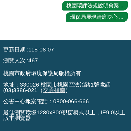
桃園環評法規說明會案...
策
環保局展現清廉決心 ...
網
站
安
全
:::
更新日期
115-08-07
政
策
瀏覽人次
467
政
桃園市政府環境保護局版權所有
府
地址：330026 桃園市桃園區法治路1號電話
網
(03)3386-021（
交通指南
）
站
公害中心報案電話：0800-066-666
資
料
最佳瀏覽環境1280x800視窗模式以上，IE9.0以上
開
版本瀏覽器
放