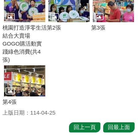
府
R
桃園打造淨零生活
第2張
第3張
S
結合大賣場
S
GOGO購活動實
E
踐綠色消費(共4
n
張)
g
l
i
s
h
第4張
上版日期：114-04-25
隱
私
回上一頁
回最上面
權
政