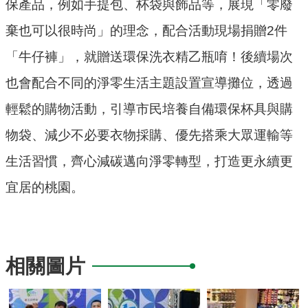
保產品，例如手提包、杯袋與飾品等，展現「零廢
民
棄也可以很時尚」的理念，配合活動現場捐贈2件
眾
陳
「牛仔褲」，就贈送環保洗衣精乙瓶唷！後續場次
情
也會配合不同的淨零生活主題設置宣導攤位，透過
回
輕鬆的購物活動，引導市民培養自備環保杯具與購
首
物袋、減少不必要衣物採購、優先搭乘大眾運輸等
頁
生活習慣，齊心減碳邁向淨零轉型，打造更永續更
網
宜居的桃園。
站
導
覽
桃
相關圖片
園
市
政