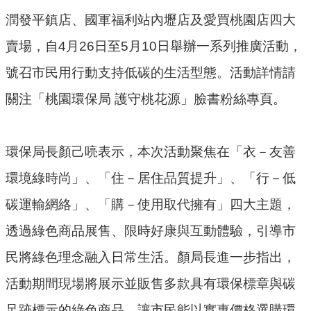
潤發平鎮店、國軍福利站內壢店及愛買桃園店四大
環
賣場，自4月26日至5月10日舉辦一系列推廣活動，
境
品
號召市民用行動支持低碳的生活型態。活動詳情請
質
關注「桃園環保局 護守桃花源」臉書粉絲專頁。
便
民
服
環保局長顏己喨表示，本次活動聚焦在「衣－友善
務
環境綠時尚」、「住－居住品質提升」、「行－低
資
碳運輸網絡」、「購－使用取代擁有」四大主題，
訊
透過綠色商品展售、限時好康與互動體驗，引導市
公
開
民將綠色理念融入日常生活。顏局長進一步指出，
所
活動期間現場將展示並販售多款具有環保標章與碳
屬
足跡標示的綠色商品，讓市民能以實惠價格選購環