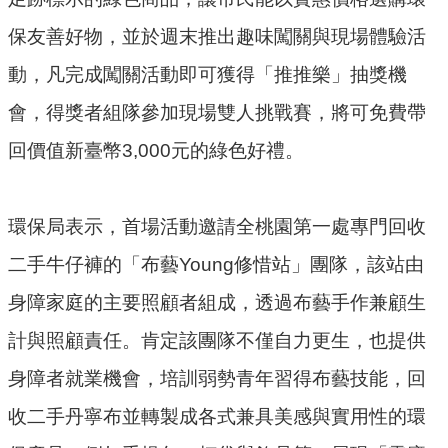
機
關
保友善好物，並於週末推出趣味闖關與現場體驗活
動，凡完成闖關活動即可獲得「推推樂」抽獎機
電
動
會，得獎者組隊參加現場雙人挑戰賽，將可免費帶
機
回價值新臺幣3,000元的綠色好禮。
車
巨
環保局表示，首場活動邀請全桃園第一處專門回收
大
廢
二手牛仔褲的「布藝Young修惜站」團隊，該站由
家
身障家庭的主要照顧者組成，透過布藝手作兼顧生
俱
計與照顧責任。肯定該團隊不僅自力更生，也提供
垃
身障者就業機會，培訓弱勢青年習得布藝技能，回
圾
清
收二手丹寧布並轉製成各式兼具美感與實用性的環
運