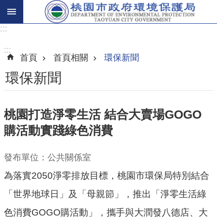
:::
進
階
:::
首頁
首頁相關
環保新聞
搜
尋
環保新聞
桃園打造淨零生活 結合大賣場GOGO
關
購活動實踐綠色消費
於
我
們
發布單位：公共關係室
為落實2050淨零排放目標，桃園市環保局特別結合
環
保
「世界地球日」及「母親節」，推出「淨零生活綠
主
色消費GOGO購活動」，攜手與大潤發八德店、大
題