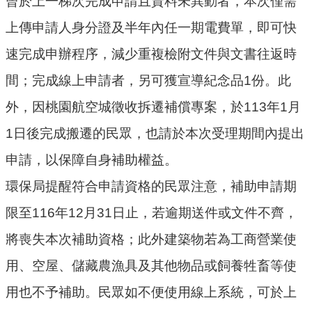
曾於上一梯次完成申請且資料未異動者，本次僅需
民
上傳申請人身分證及半年內任一期電費單，即可快
眾
速完成申辦程序，減少重複檢附文件與文書往返時
陳
情
間；完成線上申請者，另可獲宣導紀念品1份。此
外，因桃園航空城徵收拆遷補償專案，於113年1月
回
首
1日後完成搬遷的民眾，也請於本次受理期間內提出
頁
申請，以保障自身補助權益。
網
環保局提醒符合申請資格的民眾注意，補助申請期
站
導
限至116年12月31日止，若逾期送件或文件不齊，
覽
將喪失本次補助資格；此外建築物若為工商營業使
桃
用、空屋、儲藏農漁具及其他物品或飼養牲畜等使
園
用也不予補助。民眾如不便使用線上系統，可於上
市
政