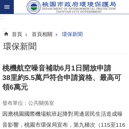
:::
進
階
:::
首頁
首頁相關
環保新聞
搜
尋
環保新聞
桃機航空噪音補助6月1日開放申請
關
38里約5.5萬戶符合申請資格、最高可
於
我
領6萬元
們
發布單位：公共關係室
環
保
因應桃園國際機場航班起降對周邊居民生活造成噪
主
音影響，桃園市環保局宣布，第九梯次（115至116
題