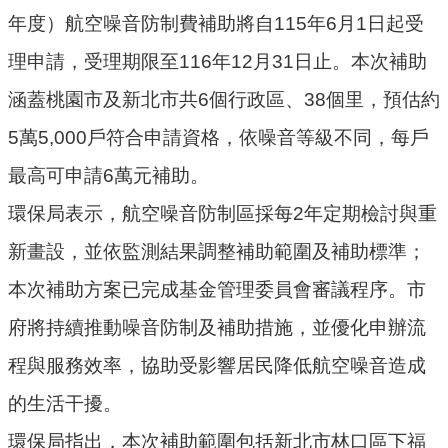
年度）航空噪音防制費補助將自115年6月1日起受
環
理申請，受理期限至116年12月31日止。本次補助
境
品
涵蓋桃園市及新北市共6個行政區、38個里，預估約
質
5萬5,000戶符合申請資格，依噪音等級不同，每戶
便
最高可申請6萬元補助。
民
環保局表示，航空噪音防制區採每2年定期檢討與重
服
務
新畫設，並依監測結果調整補助範圍及補助標準；
資
本次補助方案已完成基金管理委員會審議程序。市
訊
府將持續推動噪音防制及補助措施，並優化申辦流
公
開
程與服務效率，協助受影響居民降低航空噪音造成
的生活干擾。
所
屬
環保局指出，本次補助範圍包括新北市林口區下福