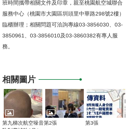
班時間攜帶相關文件及印章，親至桃園航空城聯合
府
服務中心（桃園市大園區圳頭里中華路298號2樓）
R
臨櫃辦理；相關問題可洽詢專線03-3856030、03-
S
S
3850961、03-3856010及03-3860382有專人服
務。
E
n
g
l
i
相關圖片
s
h
隱
私
權
第九梯次航空噪音
第2張
第3張
政