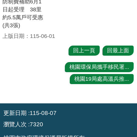
防制費補助6月1
策
日起受理 38里
約5.5萬戶可受惠
網
(共3張)
站
上版日期：115-06-01
安
全
回上一頁
回最上面
政
策
桃園環保局攜手移民署...
政
桃園19局處高溫兵推...
府
網
站
資
:::
更新日期
115-08-07
料
開
瀏覽人次
7320
放