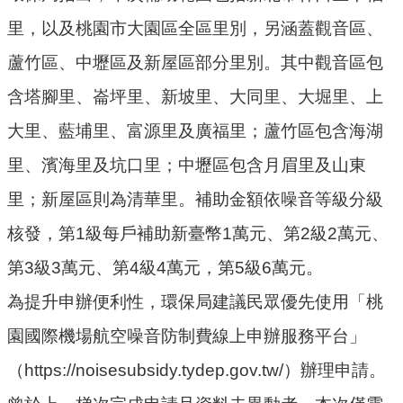
機
里，以及桃園市大園區全區里別，另涵蓋觀音區、
關
蘆竹區、中壢區及新屋區部分里別。其中觀音區包
電
含塔腳里、崙坪里、新坡里、大同里、大堀里、上
動
機
大里、藍埔里、富源里及廣福里；蘆竹區包含海湖
車
里、濱海里及坑口里；中壢區包含月眉里及山東
巨
里；新屋區則為清華里。補助金額依噪音等級分級
大
廢
核發，第1級每戶補助新臺幣1萬元、第2級2萬元、
家
第3級3萬元、第4級4萬元，第5級6萬元。
俱
為提升申辦便利性，環保局建議民眾優先使用「桃
垃
園國際機場航空噪音防制費線上申辦服務平台」
圾
清
（https://noisesubsidy.tydep.gov.tw/）辦理申請。
運