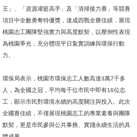
王」、「資源灌籃高手」及「清掃接力賽」等競賽
環
項目中全數勇奪特優獎，達成四戰全勝佳績，展現
境
品
桃園志工團隊堅強實力與高度默契，以壓倒性表現
質
為桃園爭光，充分體現平日紮實訓練與環保行動
便
力。
民
服
務
環保局表示，桃園市環保志工人數高達3萬7千多
資
人，為全國之冠，平均每千位市民中即有16位志
訊
工，顯示市民對環境永續的高度關注與投入。此次
公
開
全國賽佳績，不僅展現桃園志工的專業素養與團隊
所
默契，更是市民參與公共事務、實踐永續生活的具
屬
體成果。