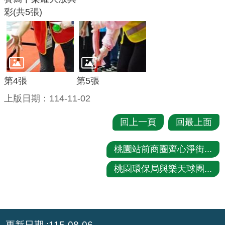
彩(共5張)
策
網
站
安
全
第4張
第5張
政
上版日期：114-11-02
策
政
回上一頁
回最上面
府
網
桃園站前商圈齊心淨街...
站
桃園環保局與樂天球團...
資
料
開
放
:::
更新日期
115-08-06