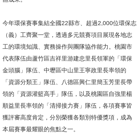
機
關
今年環保賽事集結全國22縣市、超過2,000位環保志
電
動
（義）工齊聚一堂，透過多元競賽項目展現各地志
機
工的環境知識、實務操作與團隊協作能力。桃園市
車
代表隊伍由蘆竹區吉祥里游建忠里長領軍的「環保
巨
金頭腦」隊伍、中壢區中山里王寧政里長率領的
大
廢
「資源分類王」隊伍、八德區興仁里簡玉芳里長帶
家
領的「資源灌籃高手」隊伍，以及桃園區自強里楊
俱
順益里長率領的「清掃接力賽」隊伍，各項賽事皆
垃
獲評審高度肯定，分別榮獲各類別特優獎項，成為
圾
清
本屆賽事最耀眼的焦點之一。
運