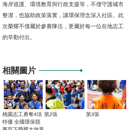
海岸巡護、環境教育與行政支援等，不僅守護城市
府
整潔，也協助政策落實，讓環保理念深入社區。此
R
次榮耀不僅屬於參賽隊伍，更屬於每一位在地志工
S
S
的辛勤付出。
E
n
g
相關圖片
l
i
s
h
隱
桃園志工勇奪4項
第2張
第3張
私
特優 全國環保競
權
賽寫下榮耀大放異
政