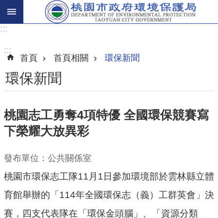
:::
進
階
:::
首頁
首頁相關
環保新聞
搜
尋
環保新聞
桃園志工勇奪4項特優 全國環保競賽寫
關
下榮耀大放異彩
於
我
們
發布單位：公共關係室
桃園市環保志工隊11月1日參加環境部於雲林縣立體
環
保
育館舉辦的「114年全國環保志（義）工群英會」決
主
賽，四支代表隊在「環保金頭腦」、「資源分類
題