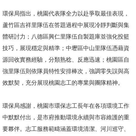
民
環保局指出，桃園代表隊全力以赴爭取最佳表現，
眾
陳
蘆竹區吉祥里隊伍在答題過程中展現冷靜判斷與集
情
體研討力；八德區興仁里隊伍自製題庫並強化投籃
回
技巧，展現穩定與精準；中壢區中山里隊伍憑藉資
首
源回收實務經驗，分類熟稔、反應迅速；桃園區自
頁
強里隊伍則依隊員特性安排棒次，強調零失誤與高
網
效默契，充分展現桃園志工的專業與團隊精神。
站
導
覽
環保局感謝，桃園市環保志工長年在各項環境工作
桃
中默默付出，是市府推動環境永續與市容維護的重
園
市
要夥伴。志工服務範疇涵蓋環境清潔、河川巡守、
政