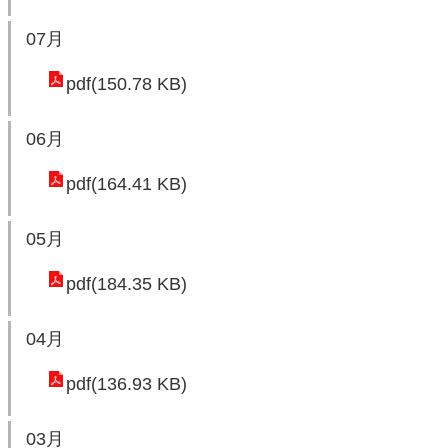
機
關
07月
pdf(150.78 KB)
電
動
機
06月
車
pdf(164.41 KB)
巨
大
05月
廢
家
pdf(184.35 KB)
俱
04月
垃
圾
pdf(136.93 KB)
清
運
03月