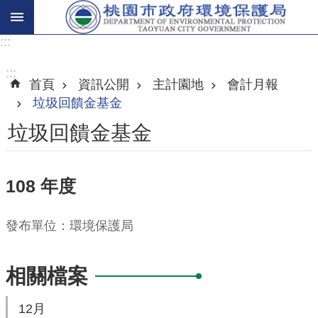
:::
進
階
:::
首頁
資訊公開
主計園地
會計月報
搜
垃圾回饋金基金
尋
垃圾回饋金基金
關
108 年度
於
我
發布單位：環境保護局
們
環
相關檔案
保
主
12月
題