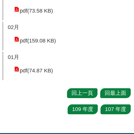
民
pdf(73.58 KB)
眾
陳
02月
情
pdf(159.08 KB)
回
首
01月
頁
pdf(74.87 KB)
網
站
導
回上一頁
回最上面
覽
109 年度
107 年度
桃
園
市
政