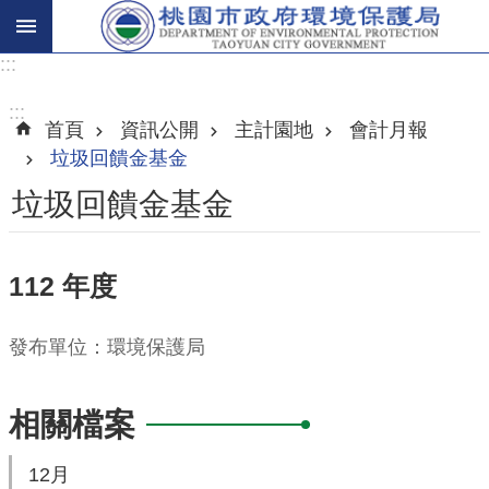
:::
進
階
:::
首頁
資訊公開
主計園地
會計月報
搜
垃圾回饋金基金
尋
垃圾回饋金基金
關
112 年度
於
我
發布單位：環境保護局
們
環
相關檔案
保
主
12月
題