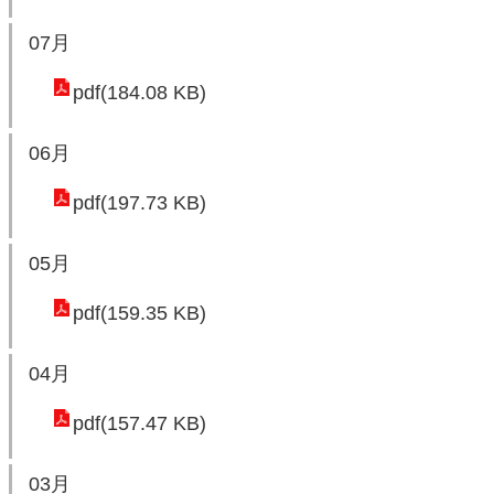
機
關
07月
pdf(184.08 KB)
電
動
機
06月
車
pdf(197.73 KB)
巨
大
05月
廢
家
pdf(159.35 KB)
俱
04月
垃
圾
pdf(157.47 KB)
清
運
03月