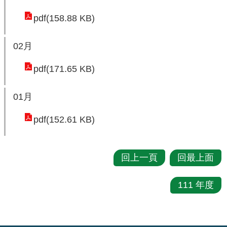
民
pdf(158.88 KB)
眾
陳
02月
情
pdf(171.65 KB)
回
首
01月
頁
pdf(152.61 KB)
網
站
導
回上一頁
回最上面
覽
111 年度
桃
園
市
政