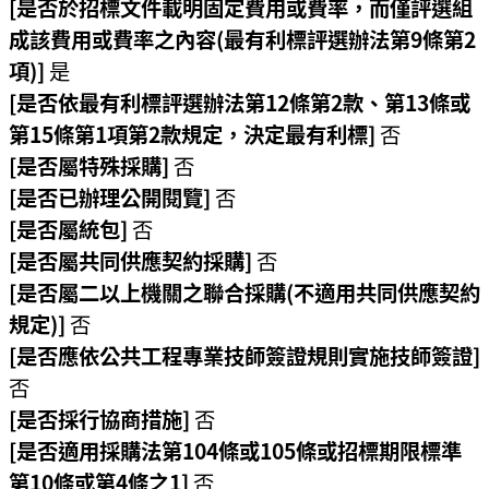
[是否於招標文件載明固定費用或費率，而僅評選組
府
成該費用或費率之內容(最有利標評選辦法第9條第2
項)]
是
R
[是否依最有利標評選辦法第12條第2款、第13條或
S
第15條第1項第2款規定，決定最有利標]
否
S
[是否屬特殊採購]
否
E
[是否已辦理公開閱覽]
否
n
[是否屬統包]
否
g
[是否屬共同供應契約採購]
否
l
[是否屬二以上機關之聯合採購(不適用共同供應契約
i
規定)]
否
s
h
[是否應依公共工程專業技師簽證規則實施技師簽證]
否
隱
[是否採行協商措施]
否
私
[是否適用採購法第104條或105條或招標期限標準
權
第10條或第4條之1]
否
政