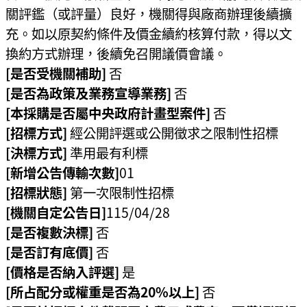
關評鑑（或評量）良好，機關得與廠商辦理後續擴
民
充。如以原契約條件及價金續約核算付款，得以文
眾
換約方式辦理，後續免召開議價會議。
陳
[是否受機關補助]
否
情
[是否為政策及業務宣導業務]
否
回
[本採購是否屬中央政府計畫型案件]
否
首
[招標方式]
經公開評選或公開徵求之限制性招標
頁
[決標方式]
準用最有利標
[新增公告傳輸次數]
01
網
站
[招標狀態]
第一次限制性招標
導
[機關自定公告日]
115/04/28
覽
[是否複數決標]
否
[是否訂有底價]
否
桃
[價格是否納入評選]
是
園
市
[所占配分或權重是否為20%以上]
否
政