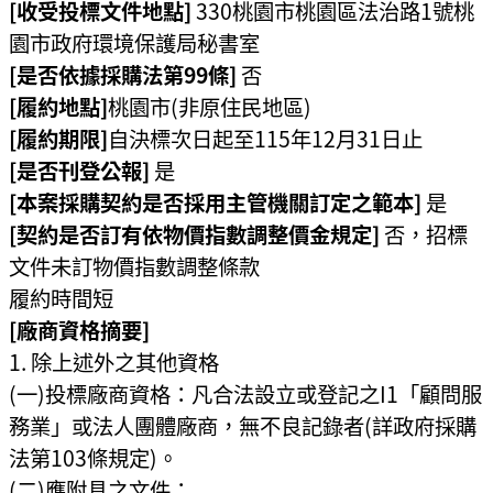
宣
[收受投標文件地點]
330桃園市桃園區法治路1號桃
告
園市政府環境保護局秘書室
[是否依據採購法第99條]
否
聯
[履約地點]
桃園市(非原住民地區)
絡
[履約期限]
自決標次日起至115年12月31日止
我
們
[是否刊登公報]
是
[本案採購契約是否採用主管機關訂定之範本]
是
[契約是否訂有依物價指數調整價金規定]
否，招標
文件未訂物價指數調整條款
履約時間短
[廠商資格摘要]
除上述外之其他資格
(一)投標廠商資格：凡合法設立或登記之I1「顧問服
務業」或法人團體廠商，無不良記錄者(詳政府採購
法第103條規定)。
(二)應附具之文件：