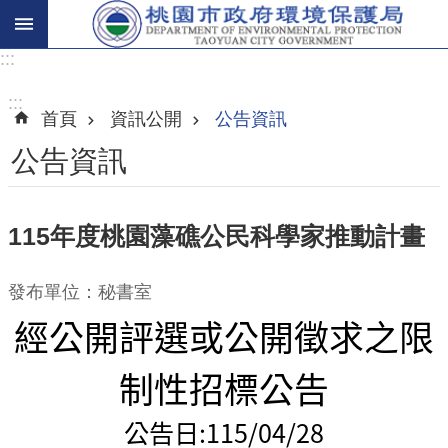
:::
進
階
:::
首頁
資訊公開
公告資訊
搜
尋
公告資訊
115年度桃園藻礁公民科學家推動計畫
關
於
發布單位：秘書室
我
經公開評選或公開徵求之限
們
環
制性招標公告
保
主
公告日:
115/04/28
題