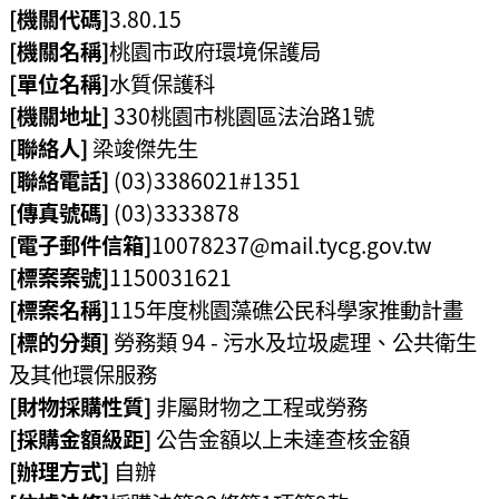
[機關代碼]
3.80.15
環
[機關名稱]
桃園市政府環境保護局
境
[單位名稱]
水質保護科
品
[機關地址]
330桃園市桃園區
法治路1號
質
[聯絡人]
梁竣傑先生
[聯絡電話]
(03)3386021#1351
便
[傳真號碼]
(03)3333878
民
服
[電子郵件信箱]
10078237@mail.tycg.gov.tw
務
[標案案號]
1150031621
[標案名稱]
115年度桃園藻礁公民科學家推動計畫
資
[標的分類]
勞務類 94 - 污水及垃圾處理、公共衛生
訊
及其他環保服務
公
開
[財物採購性質]
非屬財物之工程或勞務
[採購金額級距]
公告金額以上未達查核金額
所
[辦理方式]
自辦
屬