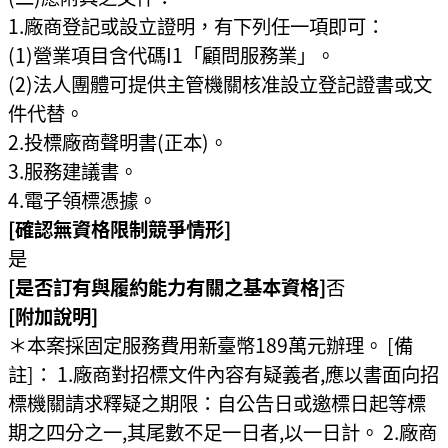
1.廠商登記或設立證明，有下列任一項即可：
(1)營業項目含代碼I1「顧問服務業」。
(2)法人團體可提供主管機關核准設立登記證書或文
件代替。
2.投標廠商聲明書(正本)。
3.服務建議書。
4.電子領標憑據。
[確認無資格限制競爭情形]
是
[是否訂有與履約能力有關之基本資格]
否
[附加說明]
＊本案採固定服務費用新臺幣189萬元辦理。 [備
註]： 1.廠商對招標文件內容有疑義者,應以書面向招
標機關請求釋疑之期限：自公告日或邀標日起等標
期之四分之一,其尾數不足一日者,以一日計。 2.廠商