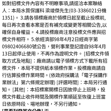
如對招標文件內容有不明瞭事項,請逕洽本案聯絡
人：本局水質保護科 梁竣傑先生(03-3386021分機
1351)。 3.請各領標廠商於領標日起至截止投標前,
每日再次查看本案是否有補充或變更等相關公告,以
確保自身權益。 4.請投標廠商注意投標文件應與招
標文件相符。 5.依經濟部98年4月2日經商字第
09802406680號公告，營利事業登記證自98年4月
13日起停止使用，不再作為證明文件。 [招標文件領
取方式及地點]：廠商請以電子領標方式下載所有招
標文件，本局不提供紙本領標作業。投標廠商請自
行估算投標作業時間。(依政府採購法「電子採購作
業辦法」第六條規定辦理) [評選時間]：本局另行通
知。 [其他]：本招標案開標日因故停止上班時，投
標文件截止收件時間及開標作業順延至恢復上班當
日依原時段、場地辦理，不另行通知。
[是否刊登英文公告]
否