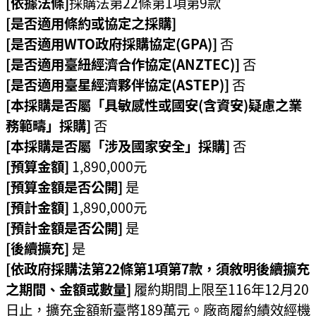
[依據法條]
採購法第22條第1項第9款
機
[是否適用條約或協定之採購]
關
[是否適用WTO政府採購協定(GPA)]
否
電
[是否適用臺紐經濟合作協定(ANZTEC)]
否
動
[是否適用臺星經濟夥伴協定(ASTEP)]
否
機
[本採購是否屬「具敏感性或國安(含資安)疑慮之業
車
務範疇」採購]
否
[本採購是否屬「涉及國家安全」採購]
否
巨
大
[預算金額]
1,890,000元
廢
[預算金額是否公開]
是
家
[預計金額]
1,890,000元
俱
[預計金額是否公開]
是
[後續擴充]
是
垃
[依政府採購法第22條第1項第7款，須敘明後續擴充
圾
清
之期間、金額或數量]
履約期間上限至116年12月20
運
日止，擴充金額新臺幣189萬元。廠商履約績效經機