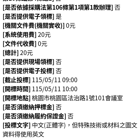
[是否依據採購法第106條第1項第1款辦理]
否
策
[是否提供電子領標]
是
網
[機關文件費(機關實收)]
0元
站
[系統使用費]
20元
安
[文件代收費]
0元
全
[總計]
20元
政
[是否提供現場領標]
否
策
[是否提供電子投標]
否
政
[截止投標]
115/05/11 09:00
府
[開標時間]
115/05/11 10:00
網
[開標地點]
桃園市桃園區法治路1號101會議室
站
[是否須繳納押標金]
否
資
[是否須繳納履約保證金]
否
料
[投標文字]
中文(正體字)，但特殊技術或材料之圖文
開
放
資料得使用英文