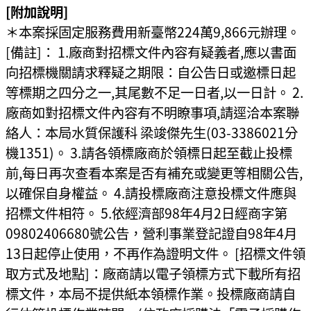
[附加說明]
＊本案採固定服務費用新臺幣224萬9,866元辦理。
[備註]： 1.廠商對招標文件內容有疑義者,應以書面
向招標機關請求釋疑之期限：自公告日或邀標日起
等標期之四分之一,其尾數不足一日者,以一日計。 2.
廠商如對招標文件內容有不明瞭事項,請逕洽本案聯
絡人：本局水質保護科 梁竣傑先生(03-3386021分
機1351)。 3.請各領標廠商於領標日起至截止投標
前,每日再次查看本案是否有補充或變更等相關公告,
以確保自身權益。 4.請投標廠商注意投標文件應與
招標文件相符。 5.依經濟部98年4月2日經商字第
09802406680號公告，營利事業登記證自98年4月
13日起停止使用，不再作為證明文件。 [招標文件領
取方式及地點]：廠商請以電子領標方式下載所有招
標文件，本局不提供紙本領標作業。投標廠商請自