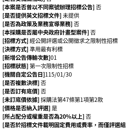
[本案是否曾以不同案號辦理招標公告]
否
民
[是否提供英文招標文件]
未提供
眾
陳
[是否為政策及業務宣導業務]
否
情
[本採購是否屬中央政府計畫型案件]
否
[招標方式]
經公開評選或公開徵求之限制性招標
回
[決標方式]
準用最有利標
首
[新增公告傳輸次數]
01
頁
[招標狀態]
第一次限制性招標
網
[機關自定公告日]
115/01/30
站
[是否複數決標]
否
導
[是否訂有底價]
否
覽
[未訂底價依據]
採購法第47條第1項第2款
[價格是否納入評選]
是
桃
園
[所占配分或權重是否為20%以上]
否
市
[是否於招標文件載明固定費用或費率，而僅評選組
政