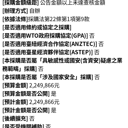
[採購金額級距]
公告金額以上未達查核金額
機
[辦理方式]
自辦
關
[依據法條]
採購法第22條第1項第9款
電
[是否適用條約或協定之採購]
動
[是否適用WTO政府採購協定(GPA)]
否
機
[是否適用臺紐經濟合作協定(ANZTEC)]
否
車
[是否適用臺星經濟夥伴協定(ASTEP)]
否
巨
[本採購是否屬「具敏感性或國安(含資安)疑慮之業
大
務範疇」採購]
否
廢
[本採購是否屬「涉及國家安全」採購]
否
家
[預算金額]
2,249,866元
俱
[預算金額是否公開]
是
[預計金額]
2,249,866元
垃
圾
[預計金額是否公開]
是
清
[後續擴充]
否
運
[是否受機關補助]
否