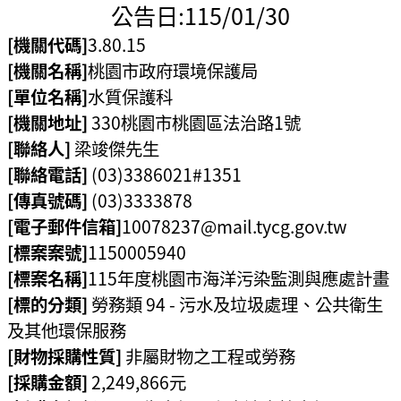
公告日:
115/01/30
環
[機關代碼]
3.80.15
境
[機關名稱]
桃園市政府環境保護局
品
[單位名稱]
水質保護科
質
[機關地址]
330桃園市桃園區
法治路1號
便
[聯絡人]
梁竣傑先生
民
[聯絡電話]
(03)3386021#1351
服
[傳真號碼]
(03)3333878
務
[電子郵件信箱]
10078237@mail.tycg.gov.tw
[標案案號]
1150005940
資
[標案名稱]
115年度桃園市海洋污染監測與應處計畫
訊
公
[標的分類]
勞務類 94 - 污水及垃圾處理、公共衛生
開
及其他環保服務
[財物採購性質]
非屬財物之工程或勞務
所
[採購金額]
2,249,866元
屬