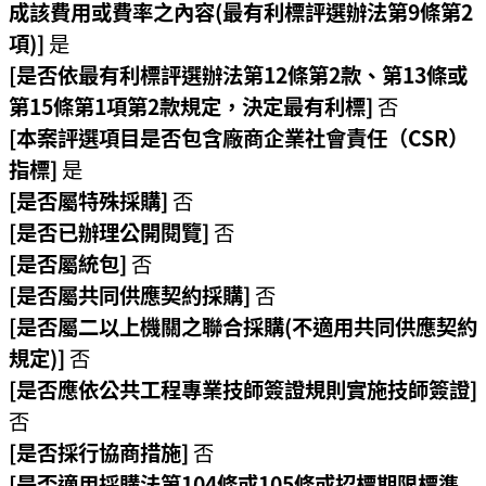
成該費用或費率之內容(最有利標評選辦法第9條第2
府
項)]
是
[是否依最有利標評選辦法第12條第2款、第13條或
R
第15條第1項第2款規定，決定最有利標]
否
S
S
[本案評選項目是否包含廠商企業社會責任（CSR）
指標]
是
E
[是否屬特殊採購]
否
n
[是否已辦理公開閱覽]
否
g
[是否屬統包]
否
l
i
[是否屬共同供應契約採購]
否
s
[是否屬二以上機關之聯合採購(不適用共同供應契約
h
規定)]
否
[是否應依公共工程專業技師簽證規則實施技師簽證]
隱
否
私
[是否採行協商措施]
否
權
[是否適用採購法第104條或105條或招標期限標準
政