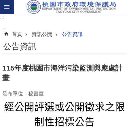
:::
進
階
:::
首頁
資訊公開
公告資訊
搜
尋
公告資訊
115年度桃園市海洋污染監測與應處計
關
畫
於
我
們
發布單位：秘書室
經公開評選或公開徵求之限
環
保
制性招標公告
主
題