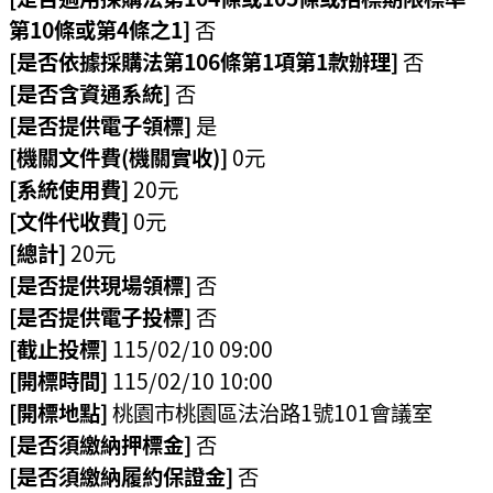
第10條或第4條之1]
否
策
[是否依據採購法第106條第1項第1款辦理]
否
網
[是否含資通系統]
否
站
[是否提供電子領標]
是
安
[機關文件費(機關實收)]
0元
全
[系統使用費]
20元
政
[文件代收費]
0元
策
[總計]
20元
政
[是否提供現場領標]
否
府
[是否提供電子投標]
否
網
[截止投標]
115/02/10 09:00
站
[開標時間]
115/02/10 10:00
資
[開標地點]
桃園市桃園區法治路1號101會議室
料
開
[是否須繳納押標金]
否
放
[是否須繳納履約保證金]
否