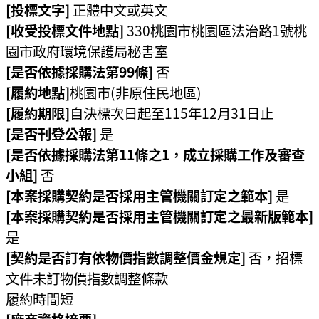
宣
[投標文字]
正體中文或英文
告
[收受投標文件地點]
330桃園市桃園區法治路1號桃
園市政府環境保護局秘書室
聯
絡
[是否依據採購法第99條]
否
我
[履約地點]
桃園市(非原住民地區)
們
[履約期限]
自決標次日起至115年12月31日止
[是否刊登公報]
是
[是否依據採購法第11條之1，成立採購工作及審查
小組]
否
[本案採購契約是否採用主管機關訂定之範本]
是
[本案採購契約是否採用主管機關訂定之最新版範本]
是
[契約是否訂有依物價指數調整價金規定]
否，招標
文件未訂物價指數調整條款
履約時間短