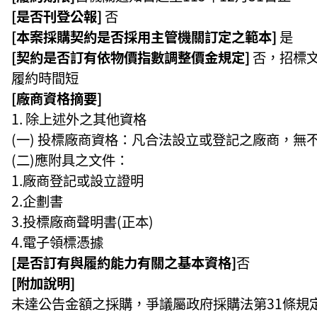
[是否刊登公報]
否
[本案採購契約是否採用主管機關訂定之範本]
是
[契約是否訂有依物價指數調整價金規定]
否，招標
履約時間短
[廠商資格摘要]
除上述外之其他資格
(一) 投標廠商資格：凡合法設立或登記之廠商，無不
(二)應附具之文件：
1.廠商登記或設立證明
2.企劃書
3.投標廠商聲明書(正本)
4.電子領標憑據
[是否訂有與履約能力有關之基本資格]
否
[附加說明]
未達公告金額之採購，爭議屬政府採購法第31條規