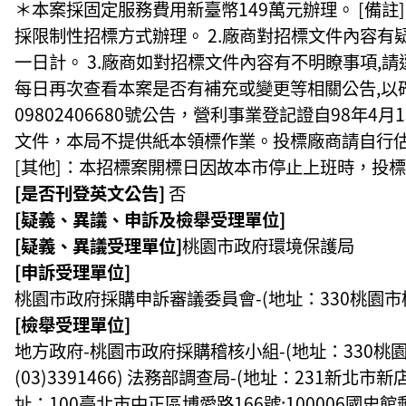
＊本案採固定服務費用新臺幣149萬元辦理。 [備
採限制性招標方式辦理。 2.廠商對招標文件內容有
一日計。 3.廠商如對招標文件內容有不明瞭事項,請逕洽
每日再次查看本案是否有補充或變更等相關公告,以確
09802406680號公告，營利事業登記證自98
文件，本局不提供紙本領標作業。投標廠商請自行估
[其他]：本招標案開標日因故本市停止上班時，投
[是否刊登英文公告]
否
[疑義、異議、申訴及檢舉受理單位]
[疑義、異議受理單位]
桃園市政府環境保護局
[申訴受理單位]
桃園市政府採購申訴審議委員會-(地址：330桃園市桃園區
[檢舉受理單位]
地方政府-桃園市政府採購稽核小組-(地址：330桃園市桃
(03)3391466) 法務部調查局-(地址：231新北市新
址：100臺北市中正區博愛路166號;100006國史館郵