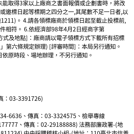
告未能取得3家以上廠商之書面報價或企劃書時，將改
或邀標日起等標期之四分之一,其尾數不足一日者,以
1211)。 4.請各領標廠商於領標日起至截止投標前,
相符。 6.依經濟部98年4月2日經商字第
領取方式及地點]：廠商請以電子領標方式下載所有招標
第六條規定辦理) [評審時間]：本局另行通知。
日依原時段、場地辦理，不另行通知。
3-3391726)
-6636、傳真：03-3324575、檢舉專線
7777、傳真：02-29188888) 法務部廉政署-(地
3811234) 中央採購稽核小組-(地址：110臺北市信義