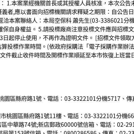
註]： 1.本案業經機關首長或其授權人員核准，本次公
疑義者,應以書面向招標機關請求釋疑之期限：自公告日
本案聯絡人：本局空保科 蕭先生(03-3386021分機
保自身權益。 5.請投標廠商注意投標文件應與招標文件
年4月13日起停止使用，不再作為證明文件。 [招標文件
算投標作業時間。(依政府採購法「電子採購作業辦法」
標文件截止收件時間及開標作業順延至本市恢復上班當
縣府路1號、電話：03-3322101分機5717、傳真：0
園區縣府路1號11樓、電話：03-3322101分機6634
店區中華路74號;新店郵政60000號信箱、電話：02-2917
局第153號信箱、電話：0800286586、傳真：02-2