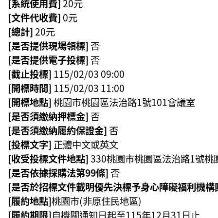
[系統使用費]
20元
[文件代收費]
0元
[總計]
20元
[是否提供現場領標]
否
[是否提供電子投標]
否
[截止投標]
115/02/03 09:00
[開標時間]
115/02/03 11:00
[開標地點]
桃園市桃園區法治路1號101會議室
[是否須繳納押標金]
否
[是否須繳納履約保證金]
否
[投標文字]
正體中文或英文
[收受投標文件地點]
330桃園市桃園區法治路1號
[是否依據採購法第99條]
否
[是否於招標文件載明優先決標予身心障礙福利機構
[履約地點]
桃園市(非原住民地區)
[履約期限]
自機關通知日起至115年12月31日止