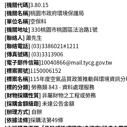
[機關代碼]
3.80.15
[機關名稱]
桃園市政府環境保護局
[單位名稱]
空保科
[機關地址]
330桃園市桃園區
法治路1號
[聯絡人]
蕭先生
[聯絡電話]
(03)3386021#1211
[傳真號碼]
(03)3313906
[電子郵件信箱]
10040866@mail.tycg.gov.tw
[標案案號]
1150006152
[標案名稱]
115年度空氣品質政策推動與環境資訊分
[標的分類]
勞務類 843 - 資料處理服務
[財物採購性質]
非屬財物之工程或勞務
[採購金額級距]
未達公告金額
[辦理方式]
自辦
[依據法條]
採購法第49條