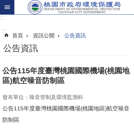
:::
進
階
:::
首頁
資訊公開
公告資訊
搜
尋
公告資訊
公告115年度臺灣桃園國際機場(桃園地
關
區)航空噪音防制區
於
我
們
發布單位：噪音管制及環境監測科
公告115年度臺灣桃園國際機場(桃園地區)航空噪音
環
保
防制區
主
題