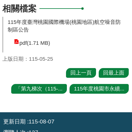
相關檔案
環
境
115年度臺灣桃園國際機場(桃園地區)航空噪音防
品
制區公告
質
pdf(1.71 MB)
便
民
上版日期：115-05-25
服
務
回上一頁
回最上面
資
「第九梯次（115-...
115年度桃園市永續...
訊
公
開
:::
所
更新日期
115-08-07
屬