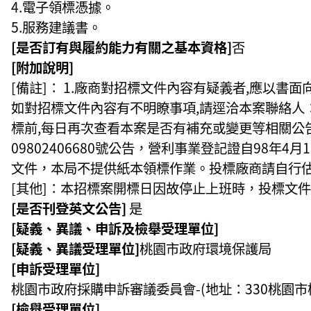
4.電子領標憑據。
5.服務建議書。
[是否訂有與履約能力有關之基本資格]
否
[附加說明]
[備註]： 1.廠商對招標文件內容有疑義者,應以書
如對招標文件內容有不明瞭事項,請逕洽本案聯絡人：本局
標前,每日再次查看本案是否有補充或變更等相關公告,
09802406680號公告，營利事業登記證自98
文件，本局不提供紙本領標作業。投標廠商請自行估
[其他]：本招標案開標日因故停止上班時，投標文
[是否刊登英文公告]
是
[疑義、異議、申訴及檢舉受理單位]
[疑義、異議受理單位]
桃園市政府環境保護局
[申訴受理單位]
桃園市政府採購申訴審議委員會-(地址：330桃園市桃園區
[檢舉受理單位]