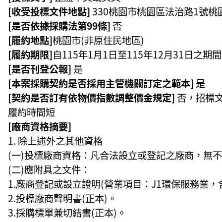
[收受投標文件地點]
330桃園市桃園區法治路1號
[是否依據採購法第99條]
否
[履約地點]
桃園市(非原住民地區)
[履約期限]
自115年1月1日至115年12月31日之
[是否刊登公報]
是
[本案採購契約是否採用主管機關訂定之範本]
是
[契約是否訂有依物價指數調整價金規定]
否，招標
履約時間短
[廠商資格摘要]
除上述外之其他資格
(一)投標廠商資格：凡合法設立或登記之廠商，無不
(二)應附具之文件：
1.廠商登記或設立證明(營業項目：J1環保服務業，
2.投標廠商聲明書(正本)。
3.採購標單兼切結書(正本)。