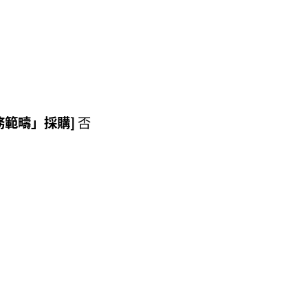
務範疇」採購]
否