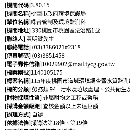
[機關代碼]
3.80.15
[機關名稱]
桃園市政府環境保護局
[單位名稱]
噪音管制及環境監測科
[機關地址]
330桃園市桃園區
法治路1號
[聯絡人]
黃明鍵先生
[聯絡電話]
(03)3386021#2318
[傳真號碼]
(03)3851458
[電子郵件信箱]
10029902@mail.tycg.gov.tw
[標案案號]
1140105175
[標案名稱]
115年度桃園市海域環境調查暨水質監
[標的分類]
勞務類 94 - 污水及垃圾處理、公共衛
[財物採購性質]
非屬財物之工程或勞務
[採購金額級距]
查核金額以上未達巨額
[辦理方式]
自辦
[依據法條]
採購法第18條、第19條