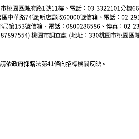
園區縣府路1號11樓、電話：03-3322101分機6634
店區中華路74號;新店郵政60000號信箱、電話：02-2917
局第153號信箱、電話：0800286586、傳真：02-2
-87897554) 桃園市調查處-(地址：330桃園市桃園
請依政府採購法第41條向招標機關反映。