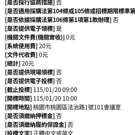
[是否採行協商措施]
否
[是否適用採購法第104條或105條或招標期限標準第
[是否依據採購法第106條第1項第1款辦理]
否
[是否提供電子領標]
是
[機關文件費(機關實收)]
0元
[系統使用費]
20元
[文件代收費]
0元
[總計]
20元
[是否提供現場領標]
否
[是否提供電子投標]
否
[截止投標]
115/01/20 09:00
[開標時間]
115/01/20 10:00
[開標地點]
桃園市桃園區法治路1號101會議室
[是否須繳納押標金]
否
[是否須繳納履約保證金]
否
[投標文字]
正體中文或英文