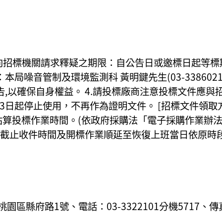
面向招標機關請求釋疑之期限：自公告日或邀標日起等標期
噪音管制及環境監測科 黃明鍵先生(03-3386021
以確保自身權益。 4.請投標廠商注意投標文件應與招標
年4月13日起停止使用，不再作為證明文件。 [招標文件
算投標作業時間。(依政府採購法「電子採購作業辦法」
件截止收件時間及開標作業順延至恢復上班當日依原時
縣府路1號、電話：03-3322101分機5717、傳真：0