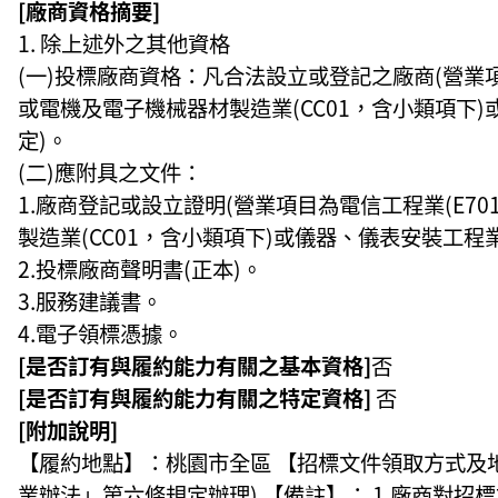
[廠商資格摘要]
除上述外之其他資格
(一)投標廠商資格：凡合法設立或登記之廠商(營業項目
或電機及電子機械器材製造業(CC01，含小類項下)
定)。
(二)應附具之文件：
1.廠商登記或設立證明(營業項目為電信工程業(E70
製造業(CC01，含小類項下)或儀器、儀表安裝工程業(
2.投標廠商聲明書(正本)。
3.服務建議書。
4.電子領標憑據。
[是否訂有與履約能力有關之基本資格]
否
[是否訂有與履約能力有關之特定資格]
否
[附加說明]
【履約地點】：桃園市全區 【招標文件領取方式及
業辦法」第六條規定辦理) 【備註】： 1.廠商