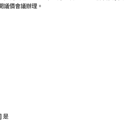
開議價會議辦理。
]
是