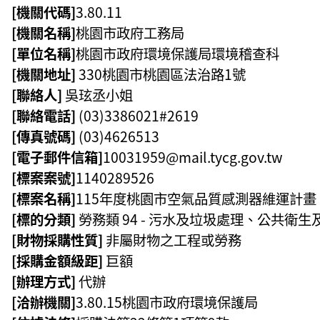
[機關代碼]
3.80.11
[機關名稱]
桃園市政府工務局
[單位名稱]
桃園市政府環境保護局環境稽查科
[機關地址]
330桃園市桃園區
法治路1號
[聯絡人]
吳玹丞小姐
[聯絡電話]
(03)3386021#2619
[傳真號碼]
(03)4626513
[電子郵件信箱]
10031959@mail.tycg.gov.tw
[標案案號]
1140289526
[標案名稱]
115年度桃園市空氣品質感測器維運計畫
[標的分類]
勞務類 94 - 污水及垃圾處理、公共衛
[財物採購性質]
非屬財物之工程或勞務
[採購金額級距]
巨額
[辦理方式]
代辦
[洽辦機關]
3.80.15桃園市政府環境保護局