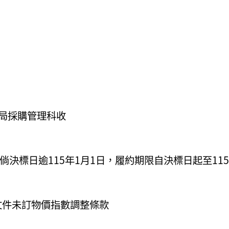
局採購管理科收
止，倘決標日逾115年1月1日，履約期限自決標日起至115
文件未訂物價指數調整條款