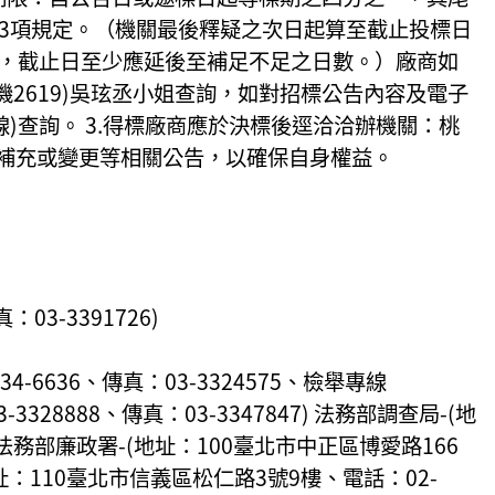
第3項規定。（機關最後釋疑之次日起算至截止投標日
者，截止日至少應延後至補足不足之日數。）廠商如
機2619)吳玹丞小姐查詢，如對招標公告內容及電子
服專線)查詢。 3.得標廠商應於決標後逕洽洽辦機關：桃
有補充或變更等相關公告，以確保自身權益。
3-3391726)
-6636、傳真：03-3324575、檢舉專線
328888、傳真：03-3347847) 法務部調查局-(地
8) 法務部廉政署-(地址：100臺北市中正區博愛路166
(地址：110臺北市信義區松仁路3號9樓、電話：02-