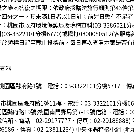
釋疑之廠商答復之期限：依政府採購法施行細則第43條
四分之一，其未滿1日者以1日計；前述日數有不足
園市政府環境保護局環境稽查科(03-3386021分
3322101分機6770)或撥打0800080512(客
廠商於領標日起至截止投標前，每日再次查看本案是否
查科
縣府路1號、電話：03-3322101分機5717、傳真：0
園區縣府路1號11樓、電話：03-3322101分機6634
桃園區縣府路19號;桃園南門郵局第7-19號信箱、電話：03-3
箱、電話：02-29177777、傳真：02-2918888
86586、傳真：02-23811234) 中央採購稽核小組-