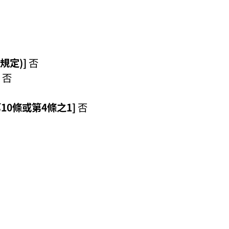
規定)]
否
否
10條或第4條之1]
否