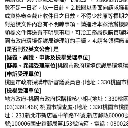
數不足一日者，以一日計。 2.機關以書面向請求
或資格審查截止收件日之日數，不得少於原等標期之
對招標文件內容有不明瞭事項，請逕洽本案洽辦機關：桃
領標文件傳送有不明瞭事項，可洽工務局採購管理科(03-
園市政府環境保護局辦理訂約手續。 4.請各領標
[是否刊登英文公告]
是
[疑義、異議、申訴及檢舉受理單位]
[疑義、異議受理單位]
桃園市政府環境保護局環境稽
[申訴受理單位]
桃園市政府採購申訴審議委員會-(地址：330桃園市桃園區
[檢舉受理單位]
地方政府-桃園市政府採購稽核小組-(地址：330桃園市桃
(03)3391466) 桃園市調查處-(地址：330桃園市
址：231新北市新店區中華路74號;新店郵政60000號信
號;100006國史館郵局第153號信箱、電話：08002